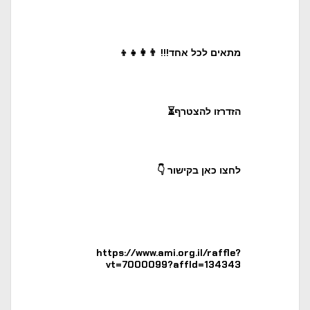
מתאים לכל אחד!!! 👨‍👩‍👧‍👦
הזדרזו להצטרף⏳
לחצו כאן בקישור 👇
https://www.ami.org.il/raffle?
vt=7000099?affId=134343