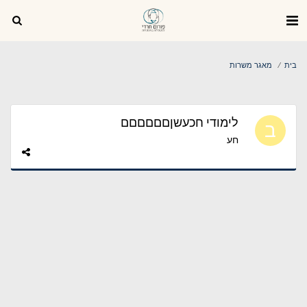
בית
מאגר משרות
לימודי חכעשןםםםםםם
חע