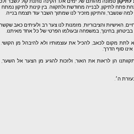
 לתיקון
טמונה מהותם של ימים אלו: הקינה נותנת קול לשבר ולכ
חת פתח לתיקון, לבנייה מחודשת ולתקווה. בין קינות לתיקון נמתח
למה שנשבר, והתיקון מזכיר לנו שמתוך השבר עוד תצמח בנייה.
ים, האישיות והציבוריות, מזמנות לנו צער רב ולעיתים כאב שקשה
 בביטחון, בחינוך, במשפחה ובעולמו הפרטי של כל אחד מאיתנו.
 לתת מקום לכאב, להכיל את עוצמותיו ולא להיבהל מן הקושי. לצ
אינו סוף הדרך.
תקוותנו הן לראות את האור, ולזכות להגיע מן הצער אל השער, מ
בעזרת ה׳.