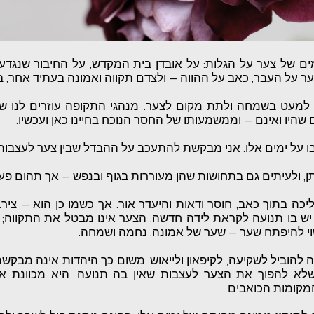
מים של צער על הגלות: על אובדן בית המקדש, על החיבור שנגד
ר על העבר, כאב על ההווה — ולצדם תקווה ואמונה בעתיד אחר, ב
ים למעט בשמחה ולתת מקום לצער. מנהגי התקופה עוזרים לנו 
יו ואינם — וממשמעותו של החסר הנוכח בחיינו כאן ועכשיו.
בו על ימים אלו. אני מבקשת להתעכב על ההבדל שבין צער לעצבו
, ולעיתים גם בתחושות שהן מעוררות בגוף ובנפש — אך תהום פעור
יכה בתוך כאב, חוסר ודאות והיעדר אור. אך כשמו כן הוא — ציר. ו
 יש בו תנועה לקראת לידה חדשה. הצער אינו מבטל את התקווה; 
שוי להיפתח שער — שער של אמונה, נחמה ושמחה.
 להוביל לשקיעה, לקיפאון ולייאוש. משום כך היהדות אינה מבק
לא להפוך את הצער לעצבות שאין בה תנועה. היא מכוונת אות
מקומות הכואבים.