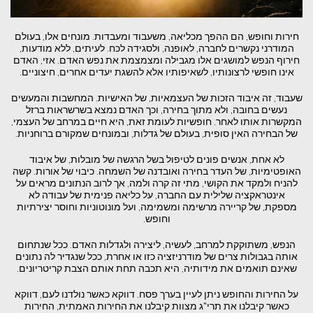
חירות וחופש, הם ההפך מכליאה, משעבוד ומעבדות. מונחים אלו, בעולם
המודרני נקשרים לחברה, לאופנה, ולסגידה לכח. לעיתים, ללא מודעות,
חירוף הנפש למושגים אלו מגבילה ומצמצמת את נפש האדם. אזי, האדם
אינו חופשי לרצונותיו, לשאיפותיו אלא להשגת יעדים אחרים, חיצוניים.
שעבוד, זה איבוד הזכות של העצמאיות, של האישיות. המחשבות והמעשים
נעשים בחובה, ולא מתוך בחירה, וכך האדם נמצא בשרשראות ברזל
המקשרות אותו לאחר. חופשיות לעומת זאת, היא חיים במרחב של העצמי,
של הבחירה האין סופית, בעולם של גדלות, ובמונחים שמקורם ברוחניות.
לא אחת, אנשים פונים לטיפול בשל הרגשה של מובלות, של איבוד
האופטימיות, של העדר בחירה ואובדנה של השמחה. כיבוי של אורות. קשה
להניח ולמקד את הקושי, מתי זה קרה ולמה, אך לרוב הנתונים מראים על
אינטראקציה שלילית עם החברה, על כליאה פנימית של עבודה לא
מספקת, של קריירה מרשימה ומשמימה, ועל מונוטוניות וחוסר יצירתיות
וחופש.
הנפש, משתוקקת למרחב, לעשיה, ליצירה ולגדלות האדם. ככל שנתחום
אותה בגבולות צרים של מודרניזציה כזו או אחרת, ככל שנגדיר לה נתונים
שאינם תואמים את מידותיה, היא תכבה תחת אותם הצבת קריטריונים.
על החירות והחופש ניתן לעיין בערך פסח. דווקא כאשר נולדנו לעם, דווקא
כאשר קיבלנו את תרי"ג מצוות קיבלנו את החירות האמתית, החירות